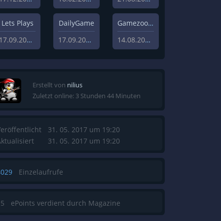
Lets Plays
DailyGame
Gamezoom
17.09.2019
17.09.2019
14.08.2020
Erstellt von
nilius
Zuletzt online: 3 Stunden 44 Minuten
eröffentlicht
31. 05. 2017 um 19:20
ktualisiert
31. 05. 2017 um 19:20
4029
Einzelaufrufe
15
ePoints verdient durch Magazine