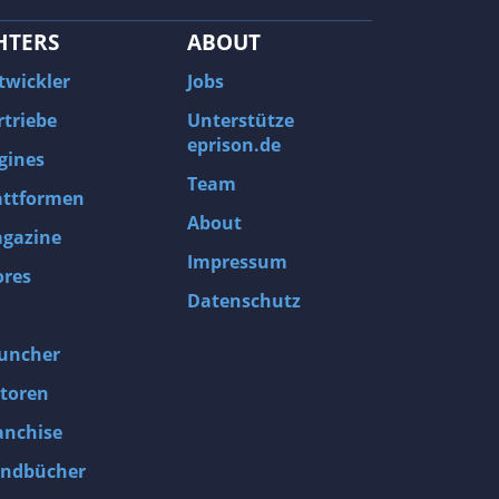
HTERS
ABOUT
twickler
Jobs
rtriebe
Unterstütze
eprison.de
gines
Team
attformen
About
gazine
Impressum
ores
Datenschutz
uncher
toren
anchise
ndbücher