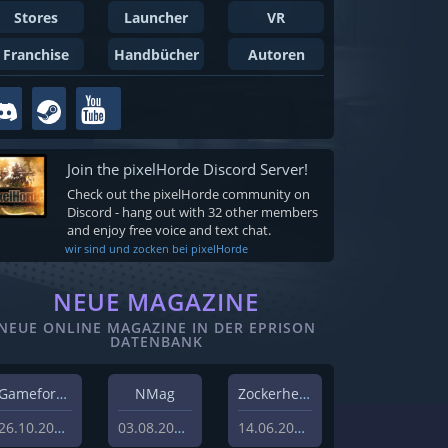
Stores
Launcher
VR
Franchise
Handbücher
Autoren
Join the pixelHorde Discord Server!
Check out the pixelHorde community on
Discord - hang out with 32 other members
and enjoy free voice and text chat.
wir sind und zocken bei pixelHorde
NEUE MAGAZINE
NEUE ONLINE MAGAZINE IN DER EPRISON
DATENBANK
Gameforest
NMag
Zockerheim
26.10.2023
03.08.2022
14.06.2022