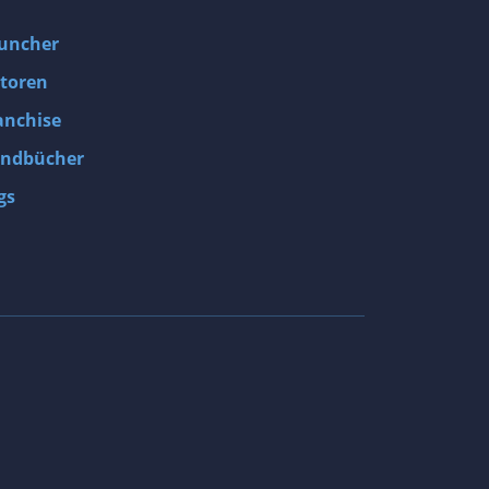
uncher
toren
anchise
ndbücher
gs