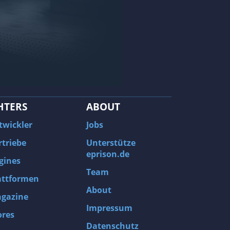
HTERS
ABOUT
twickler
Jobs
rtriebe
Unterstütze
eprison.de
gines
Team
attformen
About
gazine
Impressum
ores
Datenschutz