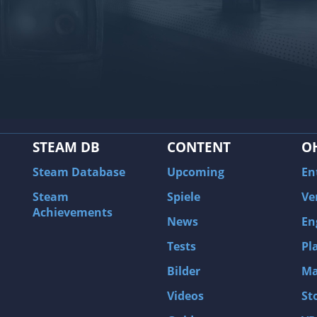
STEAM DB
CONTENT
O
Steam Database
Upcoming
En
Steam
Spiele
Ve
Achievements
News
En
Tests
Pl
Bilder
Ma
Videos
St