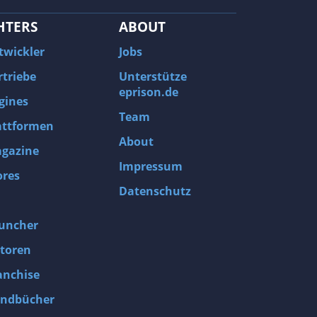
HTERS
ABOUT
twickler
Jobs
rtriebe
Unterstütze
eprison.de
gines
Team
attformen
About
gazine
Impressum
ores
Datenschutz
uncher
toren
anchise
ndbücher