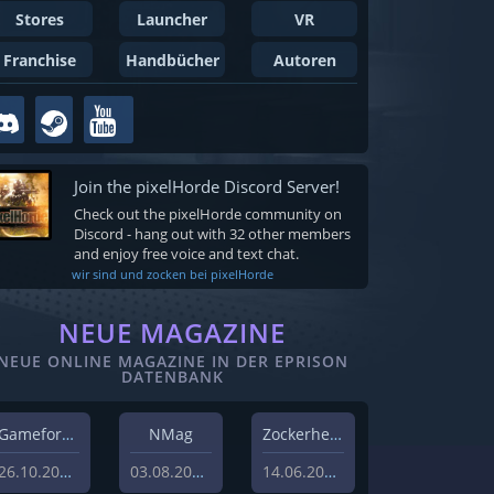
Stores
Launcher
VR
Franchise
Handbücher
Autoren
Join the pixelHorde Discord Server!
Check out the pixelHorde community on
Discord - hang out with 32 other members
and enjoy free voice and text chat.
wir sind und zocken bei pixelHorde
NEUE MAGAZINE
NEUE ONLINE MAGAZINE IN DER EPRISON
DATENBANK
Gameforest
NMag
Zockerheim
26.10.2023
03.08.2022
14.06.2022