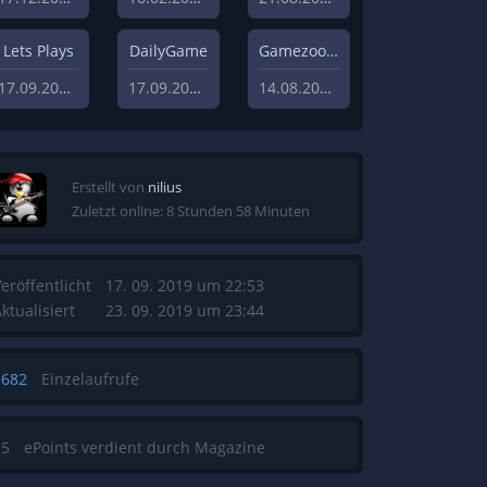
Lets Plays
DailyGame
Gamezoom
17.09.2019
17.09.2019
14.08.2020
Erstellt von
nilius
Zuletzt online: 8 Stunden 58 Minuten
eröffentlicht
17. 09. 2019 um 22:53
ktualisiert
23. 09. 2019 um 23:44
5682
Einzelaufrufe
15
ePoints verdient durch Magazine