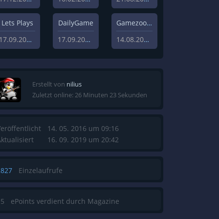
Lets Plays
DailyGame
Gamezoom
17.09.2019
17.09.2019
14.08.2020
Erstellt von
nilius
Zuletzt online: 26 Minuten 23 Sekunden
eröffentlicht
14. 05. 2016 um 09:16
ktualisiert
16. 09. 2019 um 20:42
2827
Einzelaufrufe
15
ePoints verdient durch Magazine