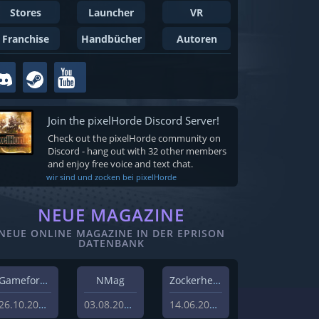
Stores
Launcher
VR
Franchise
Handbücher
Autoren
Join the pixelHorde Discord Server!
Check out the pixelHorde community on
Discord - hang out with 32 other members
and enjoy free voice and text chat.
wir sind und zocken bei pixelHorde
NEUE MAGAZINE
NEUE ONLINE MAGAZINE IN DER EPRISON
DATENBANK
Gameforest
NMag
Zockerheim
26.10.2023
03.08.2022
14.06.2022