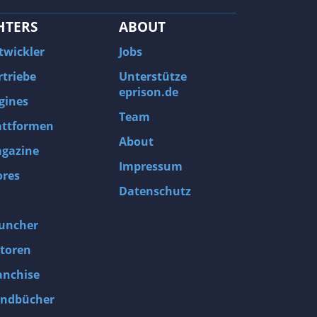
HTERS
ABOUT
twickler
Jobs
rtriebe
Unterstütze
eprison.de
gines
Team
attformen
About
gazine
Impressum
ores
Datenschutz
uncher
toren
anchise
ndbücher