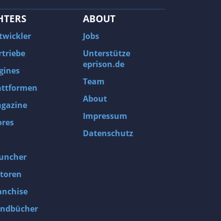
HTERS
ABOUT
twickler
Jobs
rtriebe
Unterstütze
eprison.de
gines
Team
attformen
About
gazine
Impressum
ores
Datenschutz
uncher
toren
anchise
ndbücher