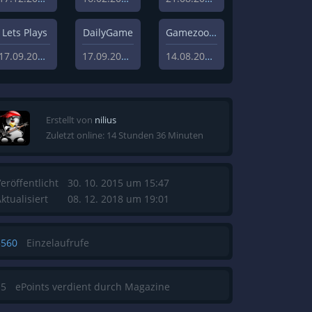
Lets Plays
DailyGame
Gamezoom
17.09.2019
17.09.2019
14.08.2020
Erstellt von
nilius
Zuletzt online: 14 Stunden 36 Minuten
eröffentlicht
30. 10. 2015 um 15:47
ktualisiert
08. 12. 2018 um 19:01
3560
Einzelaufrufe
15
ePoints verdient durch Magazine