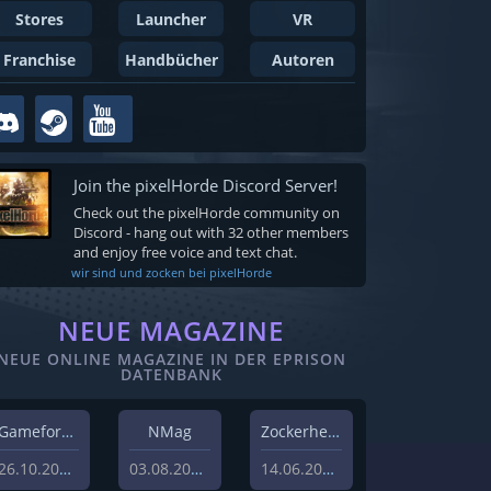
Stores
Launcher
VR
Franchise
Handbücher
Autoren
Join the pixelHorde Discord Server!
Check out the pixelHorde community on
Discord - hang out with 32 other members
and enjoy free voice and text chat.
wir sind und zocken bei pixelHorde
NEUE MAGAZINE
NEUE ONLINE MAGAZINE IN DER EPRISON
DATENBANK
Gameforest
NMag
Zockerheim
26.10.2023
03.08.2022
14.06.2022