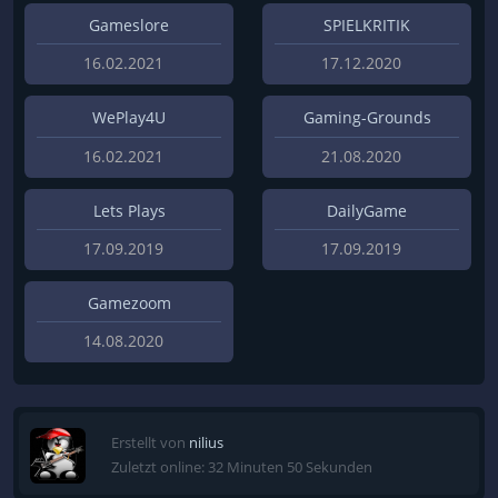
Gameslore
SPIELKRITIK
16.02.2021
17.12.2020
WePlay4U
Gaming-Grounds
16.02.2021
21.08.2020
Lets Plays
DailyGame
17.09.2019
17.09.2019
Gamezoom
14.08.2020
Erstellt von
nilius
Zuletzt online: 32 Minuten 50 Sekunden