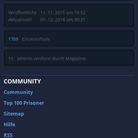
Veröffentlicht
11. 11. 2015 um 19:52
Aktualisiert
01. 12. 2018 um 00:21
1709
Einzelaufrufe
15
ePoints verdient durch Magazine
COMMUNITY
Community
Top 100 Prisoner
Sitemap
Hilfe
RSS