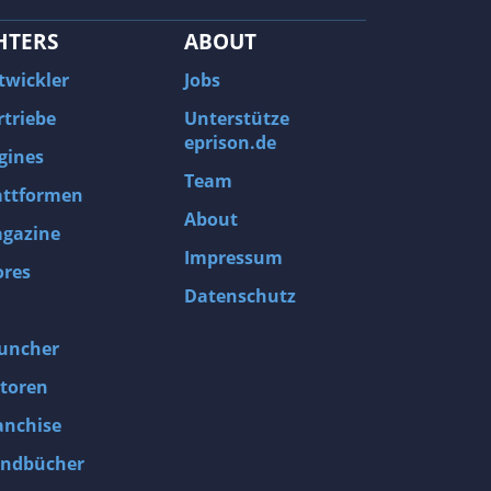
HTERS
ABOUT
twickler
Jobs
rtriebe
Unterstütze
eprison.de
gines
Team
attformen
About
gazine
Impressum
ores
Datenschutz
uncher
toren
anchise
ndbücher