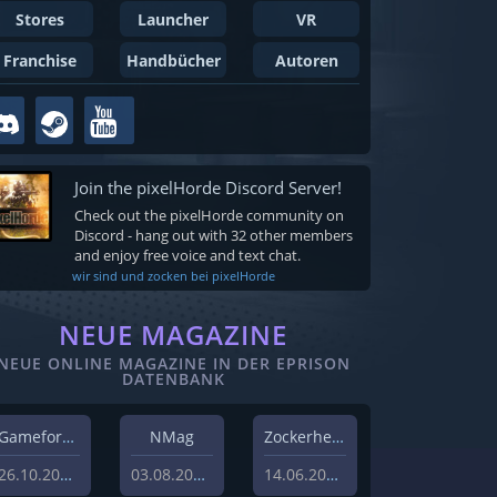
Stores
Launcher
VR
Franchise
Handbücher
Autoren
Join the pixelHorde Discord Server!
Check out the pixelHorde community on
Discord - hang out with 32 other members
and enjoy free voice and text chat.
wir sind und zocken bei pixelHorde
NEUE MAGAZINE
NEUE ONLINE MAGAZINE IN DER EPRISON
DATENBANK
Gameforest
NMag
Zockerheim
26.10.2023
03.08.2022
14.06.2022