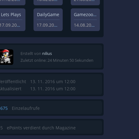
Lets Plays
DailyGame
Gamezoom
17.09.2019
17.09.2019
14.08.2020
Erstellt von
nilius
Zuletzt online: 24 Minuten 50 Sekunden
eröffentlicht
13. 11. 2016 um 12:00
ktualisiert
13. 11. 2016 um 12:00
1675
Einzelaufrufe
15
ePoints verdient durch Magazine