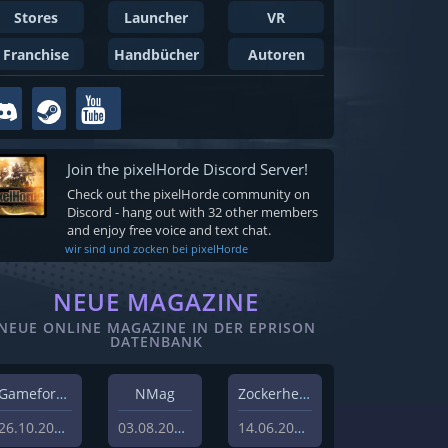
Stores
Launcher
VR
Franchise
Handbücher
Autoren
Join the pixelHorde Discord Server!
Check out the pixelHorde community on
Discord - hang out with 32 other members
and enjoy free voice and text chat.
wir sind und zocken bei pixelHorde
NEUE MAGAZINE
NEUE ONLINE MAGAZINE IN DER EPRISON
DATENBANK
Gameforest
NMag
Zockerheim
26.10.2023
03.08.2022
14.06.2022