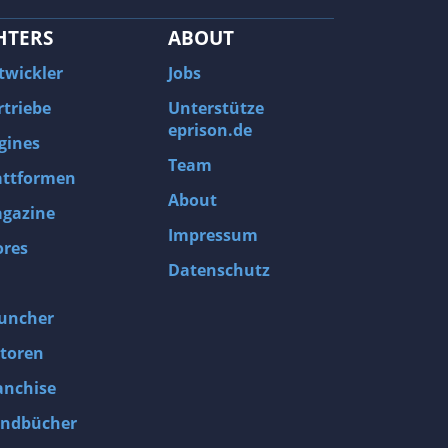
HTERS
ABOUT
twickler
Jobs
rtriebe
Unterstütze
eprison.de
gines
Team
attformen
About
gazine
Impressum
ores
Datenschutz
uncher
toren
anchise
ndbücher