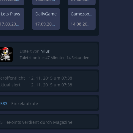
Lets Plays
DailyGame
Gamezoom
17.09.2019
17.09.2019
14.08.2020
Erstellt von
nilius
Zuletzt online: 47 Minuten 14 Sekunden
eröffentlicht
12. 11. 2015 um 07:38
ktualisiert
12. 11. 2015 um 07:38
3583
Einzelaufrufe
15
ePoints verdient durch Magazine