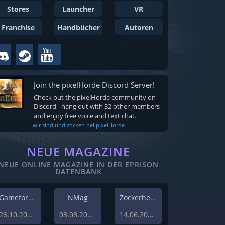
Stores
Launcher
VR
Franchise
Handbücher
Autoren
Join the pixelHorde Discord Server!
Check out the pixelHorde community on
Discord - hang out with 32 other members
and enjoy free voice and text chat.
wir sind und zocken bei pixelHorde
NEUE MAGAZINE
NEUE ONLINE MAGAZINE IN DER EPRISON
DATENBANK
Gameforest
NMag
Zockerheim
26.10.2023
03.08.2022
14.06.2022