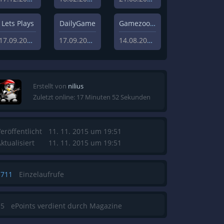
Lets Plays
DailyGame
Gamezoom
17.09.2019
17.09.2019
14.08.2020
Erstellt von
nilius
Zuletzt online: 17 Minuten 52 Sekunden
eröffentlicht
11. 11. 2015 um 19:51
ktualisiert
11. 11. 2015 um 19:51
1711
Einzelaufrufe
15
ePoints verdient durch Magazine