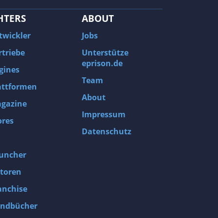
HTERS
ABOUT
twickler
Jobs
rtriebe
Unterstütze
eprison.de
gines
Team
attformen
About
gazine
Impressum
ores
Datenschutz
uncher
toren
anchise
ndbücher