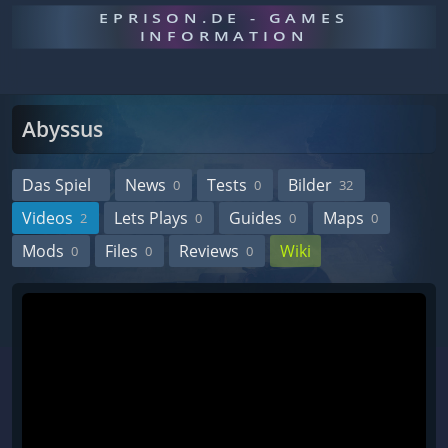
EPRISON.DE - GAMES
INFORMATION
Abyssus
Das Spiel
News
Tests
Bilder
0
0
32
Videos
Lets Plays
Guides
Maps
2
0
0
0
Mods
Files
Reviews
Wiki
0
0
0