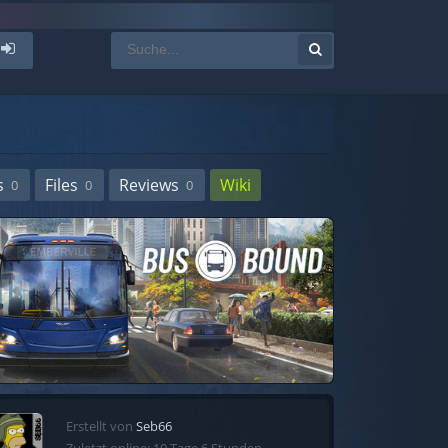
s
Files
Reviews
Wiki
0
0
0
Erstellt von
Seb66