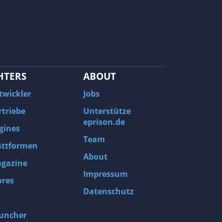
HTERS
ABOUT
twickler
Jobs
rtriebe
Unterstütze
eprison.de
gines
Team
attformen
About
gazine
Impressum
ores
Datenschutz
uncher