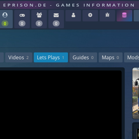
EPRISON.DE - GAMES INFORMATION
0
0
0
0
Videos
Lets Plays
Guides
Maps
Mod
2
1
0
0