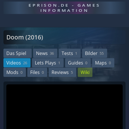
EPRISON.DE - GAMES
INFORMATION
Doom (2016)
Das Spiel
News
Tests
Bilder
36
1
55
Videos
Lets Plays
Guides
Maps
26
1
0
0
Mods
Files
Reviews
Wiki
0
0
5