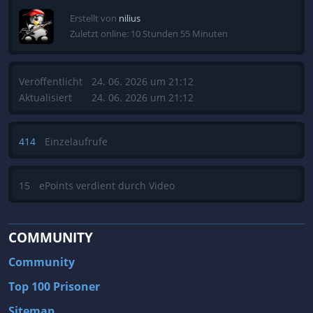
Erstellt von
nilius
Zuletzt online: 10 Stunden 55 Minuten
Veröffentlicht
24. 06. 2026 um 21:12
Aktualisiert
24. 06. 2026 um 21:12
414
Einzelaufrufe
15
ePoints verdient durch Video
COMMUNITY
Community
Top 100 Prisoner
Sitemap