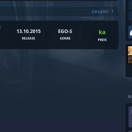
Gesamt: 1
x
13.10.2015
EGO-S
ka
RELEASE
GENRE
PREIS
N