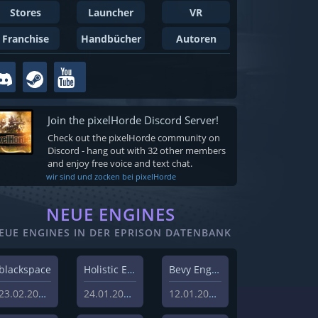
Stores
Launcher
VR
Franchise
Handbücher
Autoren
Join the pixelHorde Discord Server!
Check out the pixelHorde community on
Discord - hang out with 32 other members
and enjoy free voice and text chat.
wir sind und zocken bei pixelHorde
NEUE ENGINES
EUE ENGINES IN DER EPRISON DATENBANK
blackspace
Holistic Engine
Bevy Engine
23.02.2026
24.01.2024
12.01.2024