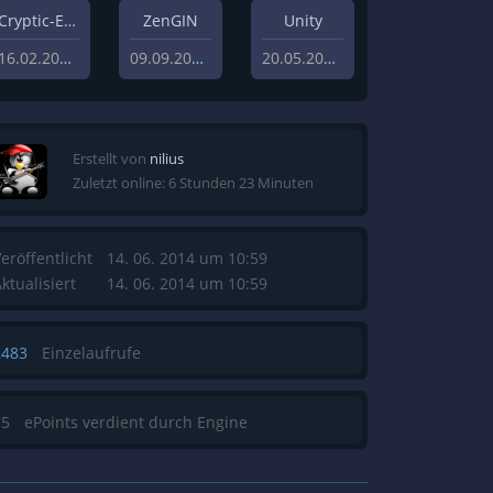
Cryptic-Engine
ZenGIN
Unity
16.02.2021
09.09.2019
20.05.2013
Erstellt von
nilius
Zuletzt online: 6 Stunden 23 Minuten
eröffentlicht
14. 06. 2014 um 10:59
ktualisiert
14. 06. 2014 um 10:59
2483
Einzelaufrufe
15
ePoints verdient durch Engine