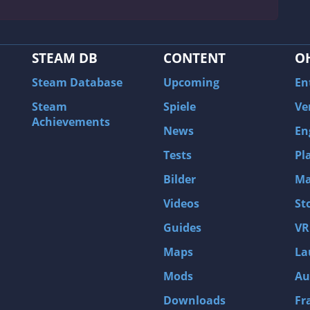
STEAM DB
CONTENT
O
Steam Database
Upcoming
En
Steam
Spiele
Ve
Achievements
News
En
Tests
Pl
Bilder
Ma
Videos
St
Guides
VR
Maps
La
Mods
Au
Downloads
Fr