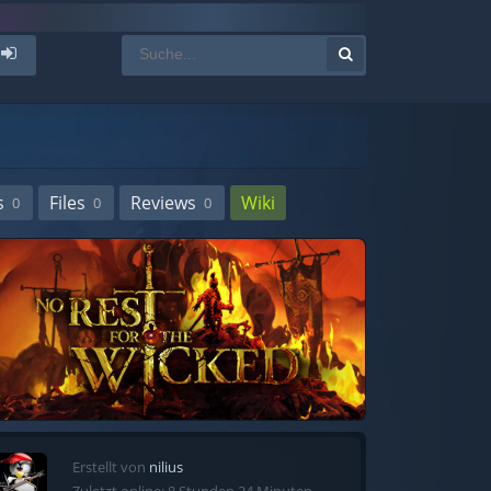
s
Files
Reviews
Wiki
0
0
0
Erstellt von
nilius