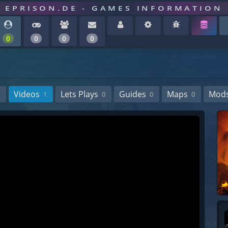
EPRISON.DE - GAMES INFORMATION
0
0
0
0
Videos
Lets Plays
Guides
Maps
Mod
1
0
0
0