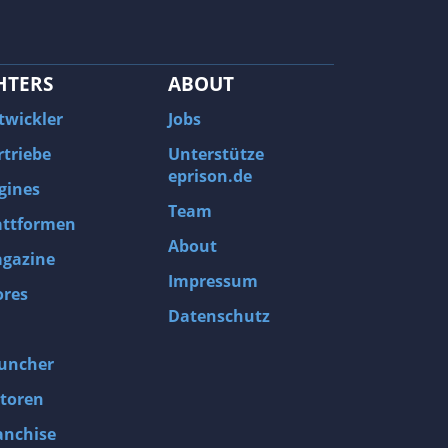
HTERS
ABOUT
twickler
Jobs
rtriebe
Unterstütze
eprison.de
gines
Team
attformen
About
gazine
Impressum
ores
Datenschutz
uncher
toren
anchise