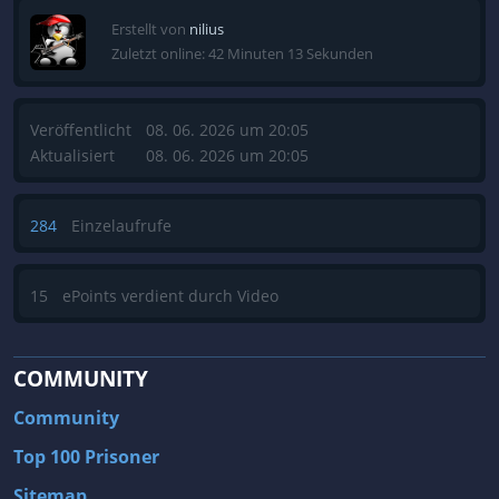
Erstellt von
nilius
Zuletzt online: 42 Minuten 13 Sekunden
Veröffentlicht
08. 06. 2026 um 20:05
Aktualisiert
08. 06. 2026 um 20:05
284
Einzelaufrufe
15
ePoints verdient durch Video
COMMUNITY
Community
Top 100 Prisoner
Sitemap