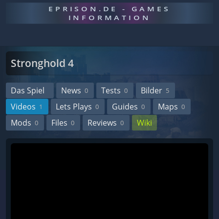
EPRISON.DE - GAMES
INFORMATION
Stronghold 4
Das Spiel
News
Tests
Bilder
0
0
5
Videos
Lets Plays
Guides
Maps
1
0
0
0
Mods
Files
Reviews
Wiki
0
0
0