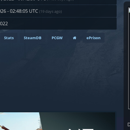
2026 - 02:48:05 UTC
(19 days ago)
2022
Stats
SteamDB
PCGW
ePrison
D