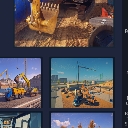
F
B
D
S