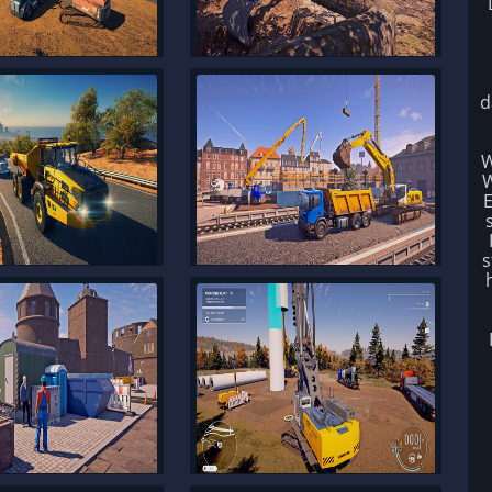
d
W
W
E
s