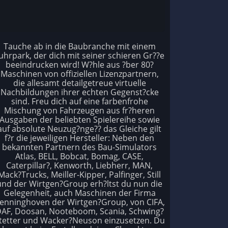
Tauche ab in die Baubranche mit einem
uhrpark, der dich mit seiner schieren Gr??e
beeindrucken wird! W?hle aus ?ber 80?
Maschinen von offiziellen Lizenzpartnern,
die allesamt detailgetreue virtuelle
Nachbildungen ihrer echten Gegenst?cke
sind. Freu dich auf eine farbenfrohe
Mischung von Fahrzeugen aus fr?heren
Ausgaben der beliebten Spielereihe sowie
auf absolute Neuzug?nge?? das Gleiche gilt
f?r die jeweiligen Hersteller: Neben den
bekannten Partnern des Bau-Simulators
Atlas, BELL, Bobcat, Bomag, CASE,
Caterpillar?, Kenworth, Liebherr, MAN,
Mack?Trucks, Meiller-Kipper, Palfinger, Still
und der Wirtgen?Group erh?ltst du nun die
Gelegenheit, auch Maschinen der Firma
enninghoven der Wirtgen?Group, von CIFA,
AF, Doosan, Nooteboom, Scania, Schwing?
tetter und Wacker?Neuson einzusetzen. Du