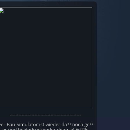
-------------------------------------------------
er Bau-Simulator ist wieder da?? noch gr??
er und beeindruckender denn je! Erf?lle