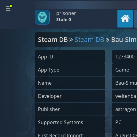
prisoner
Stufe 0
Steam DB
Steam DB
Bau-Sim
App ID
1273400
App Type
Game
Name
Bau-Simu
Developer
weltenba
Publisher
astragon
Supported Systems
PC
First Record Import
August 09