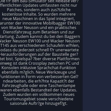
Die f?r den Bau-Simulator seit Release ver?
ffentlichten Updates umfassten nicht nur
Patches, sondern auch zus?tzliche
kostenlose Inhalte. So wurden mehrere
neue Maschinen in das Spiel integriert,
arunter der innovative Mobilbagger EW100
von Wacker Neuson und ein praktisches
Dienstfahrzeug zum Betanken und zur
artung. Zudem kannst du bei den Baggern
acker Neuson EW100 und Wacker Neuson
T145 aus verschiedenen Schaufeln w?hlen,
sodass du jederzeit schnell f?r unerwartete
Herausforderungen auf der Baustelle ger?
tet bist. Spielspa? ?ber diverse Plattformen
hinweg ist dank Crossplay zwischen PC und
Konsolen inklusive Sprachchat-Funktion
ebenfalls m?glich. Neue Werkzeuge und
Funktionen in Form von verbesserten Gel?
ndearbeiten, die erh?hte Kapazit?t der
Fahrzeughalle oder eine Taschenlampe
waren ebenfalls Bestandteil der Updates.
Zudem wurden ein vollkommen neues
Tourismusgebiet sowie verschiedene
saisonale Auftr?ge hinzugef?gt.