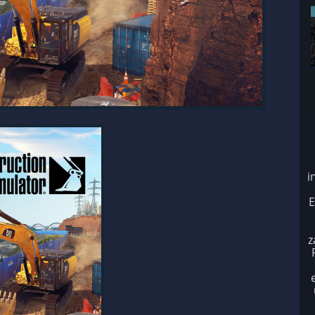
i
E
z