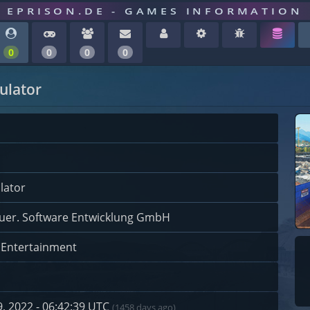
EPRISON.DE - GAMES INFORMATION
0
0
0
0
ulator
lator
uer. Software Entwicklung GmbH
 Entertainment
, 2022 - 06:42:39 UTC
(1458 days ago)