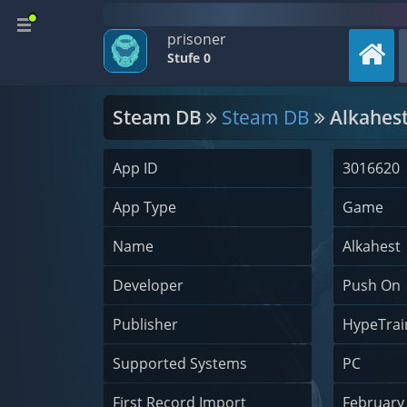
prisoner
Stufe 0
Steam DB
Steam DB
Alkahes
App ID
3016620
App Type
Game
Name
Alkahest
Developer
Push On
Publisher
HypeTrain
Supported Systems
PC
First Record Import
February 