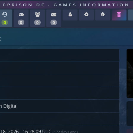
EPRISON.DE - GAMES INFORMATION
0
0
0
0
t
 Digital
18, 2026 - 16:28:09 UTC
(172 days ago)