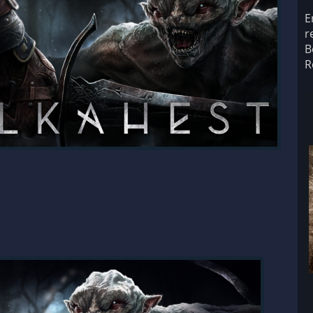
E
r
B
R