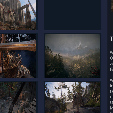
T
W
Q
z
F
W
i
t
u
O
M