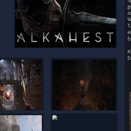
S
g
z
W
T
e
E
K
E