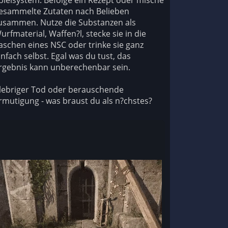
pielsystem. Befolge ein Rezept oder mische
esammelte Zutaten nach Belieben
usammen. Nutze die Substanzen als
urfmaterial, Waffen?l, stecke sie in die
aschen eines NSC oder trinke sie ganz
infach selbst. Egal was du tust, das
rgebnis kann unberechenbar sein.
lebriger Tod oder berauschende
rmutigung - was braust du als n?chstes?