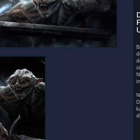
F
B
d
d
s
N
i
N
D
k
d