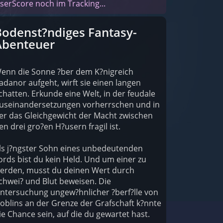
serScore noch im Tracking...
Bodenst?ndiges Fantasy-
Abenteuer
enn die Sonne ?ber dem K?nigreich
adanor aufgeht, wirft sie einen langen
chatten. Erkunde eine Welt, in der feudale
useinandersetzungen vorherrschen und in
er das Gleichgewicht der Macht zwischen
en drei gro?en H?usern fragil ist.
ls j?ngster Sohn eines unbedeutenden
ords bist du kein Held. Und um einer zu
erden, musst du deinen Wert durch
chwei? und Blut beweisen. Die
ntersuchung ungew?hnlicher ?berf?lle von
oblins an der Grenze der Grafschaft k?nnte
ie Chance sein, auf die du gewartet hast.