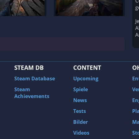
C
g
J
A
A
STEAM DB
CONTENT
O
Steam Database
Upcoming
En
Steam
Spiele
Ve
Achievements
News
En
Tests
Pl
Bilder
Ma
Videos
St