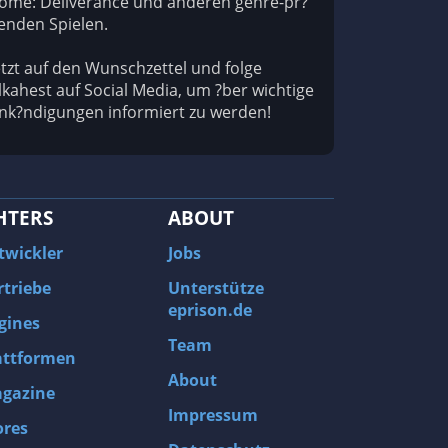
ome: Deliverance und anderen genre-pr?
enden Spielen.
etzt auf den Wunschzettel und folge
lkahest auf Social Media, um ?ber wichtige
nk?ndigungen informiert zu werden!
HTERS
ABOUT
twickler
Jobs
rtriebe
Unterstütze
eprison.de
gines
Team
attformen
About
gazine
Impressum
ores