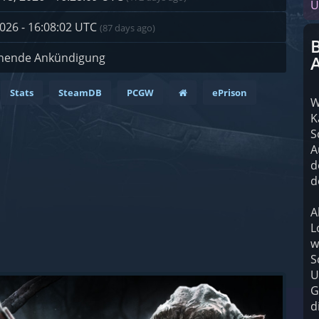
U
026 - 16:08:02 UTC
(87 days ago)
hende Ankündigung
Stats
SteamDB
PCGW
ePrison
W
K
S
A
d
d
A
L
w
S
U
G
d