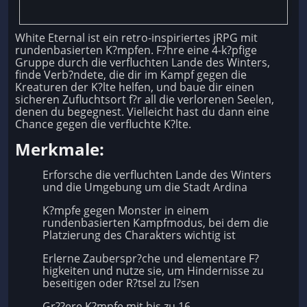
White Eternal ist ein retro-inspiriertes jRPG mit
rundenbasierten K?mpfen. F?hre eine 4-k?pfige
Gruppe durch die verfluchten Lande des Winters,
finde Verb?ndete, die dir im Kampf gegen die
Kreaturen der K?lte helfen, und baue dir einen
sicheren Zufluchtsort f?r all die verlorenen Seelen,
denen du begegnest. Vielleicht hast du dann eine
Chance gegen die verfluchte K?lte.
Merkmale:
Erforsche die verfluchten Lande des Winters
und die Umgebung um die Stadt Ardina
K?mpfe gegen Monster in einem
rundenbasierten Kampfmodus, bei dem die
Platzierung des Charakters wichtig ist
Erlerne Zauberspr?che und elementare F?
higkeiten und nutze sie, um Hindernisse zu
beseitigen oder R?tsel zu l?sen
Gr??ere K?mpfe mit bis zu 16