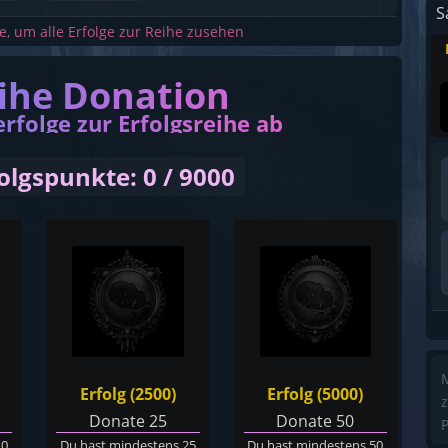
S
he, um alle Erfolge zur Reihe zusehen
eihe Donation
erfolge zur Erfolgsreihe ab
olgspunkte: 0 / 9000
M
Erfolg (2500)
Erfolg (5000)
z
Donate 25
Donate 50
P
10
Du hast mindestens 25
Du hast mindestens 50