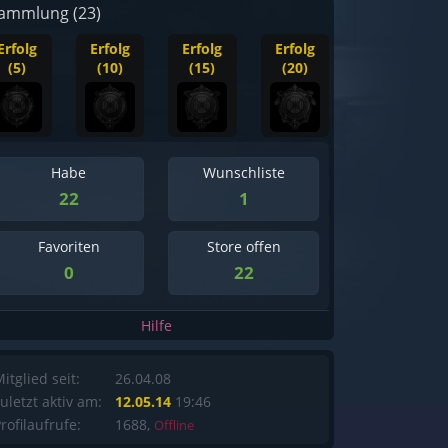
ammlung (23)
Erfolg
Erfolg
Erfolg
Erfolg
(5)
(10)
(15)
(20)
Habe
Wunschliste
22
1
Favoriten
Store offen
0
22
Hilfe
itglied seit:
26.04.08
uletzt aktiv am:
12.05.14
19:46
rofilaufrufe:
1688,
Offline