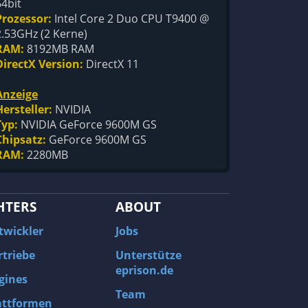
64bit
Prozessor:
Intel Core 2 Duo CPU T9400 @
2.53GHz (2 Kerne)
RAM:
8192MB RAM
DirectX Version:
DirectX 11
Anzeige
Hersteller:
NVIDIA
Typ:
NVIDIA GeForce 9600M GS
Chipsatz:
GeForce 9600M GS
RAM:
2280MB
HTERS
ABOUT
twickler
Jobs
rtriebe
Unterstütze
eprison.de
gines
Team
attformen