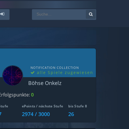
NOTIFICATION COLLECTION
alle Spiele zugewiesen
Böhse Onkelz
Erfolgspunkte:
0
Stufe
ePoints / nächste Stufe
bis Stufe 8
7
2974 / 3000
26