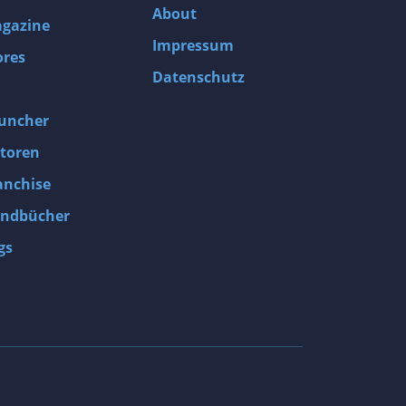
About
gazine
Impressum
ores
Datenschutz
uncher
toren
anchise
ndbücher
gs