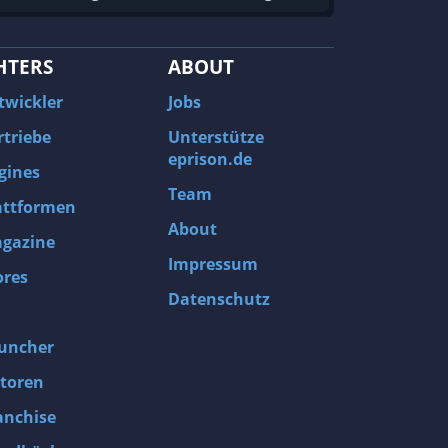
HTERS
ABOUT
twickler
Jobs
rtriebe
Unterstütze
eprison.de
gines
Team
attformen
About
gazine
Impressum
ores
Datenschutz
uncher
toren
anchise