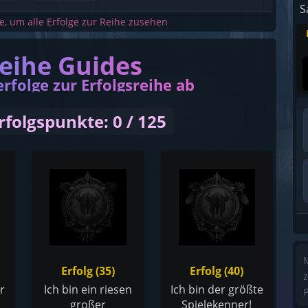
S
he, um alle Erfolge zur Reihe zusehen
reihe Guides
erfolge zur Erfolgsreihe ab
rfolgspunkte: 0 / 125
M
Erfolg (35)
Erfolg (40)
z
r
Ich bin ein riesen
Ich bin der größte
P
großer
Spielekenner!