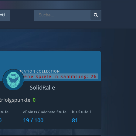
NOTIFICATION COLLECTION
offene Spiele in Sammlung: 26
SolidRalle
Erfolgspunkte:
0
Stufe
ePoints / nächste Stufe
bis Stufe 1
0
19 / 100
81