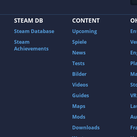
STEAM DB
CONTENT
O
Steam Database
Upcoming
En
Steam
Spiele
Ve
Achievements
News
En
Tests
Pl
Bilder
Ma
Videos
St
Guides
VR
Maps
La
Mods
Au
Downloads
Fr