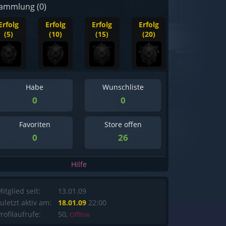
ammlung (0)
Erfolg
Erfolg
Erfolg
Erfolg
(5)
(10)
(15)
(20)
Habe
Wunschliste
0
0
Favoriten
Store offen
0
26
Hilfe
itglied seit:
13.01.09
uletzt aktiv am:
18.01.09
22:00
rofilaufrufe:
50,
Offline