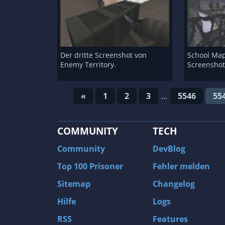
Der dritte Screenshot von
School Map
Enemy Territory.
Screensho
«
1
2
3
...
5546
55
COMMUNITY
TECH
Community
DevBlog
Top 100 Prisoner
Fehler melden
Sitemap
Changelog
Hilfe
Logs
RSS
Features