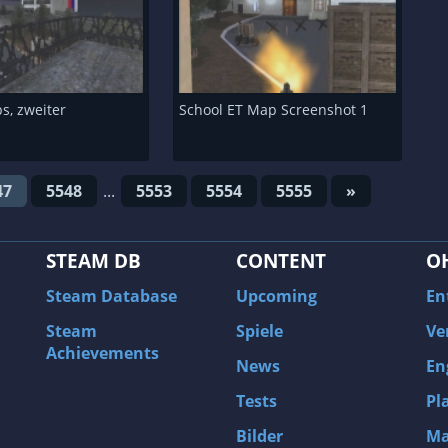
s, zweiter
School ET Map Screenshot 1
t
47
5548
...
5553
5554
5555
»
STEAM DB
CONTENT
O
Steam Database
Upcoming
En
Steam
Spiele
Ve
Achievements
News
En
Tests
Pl
Bilder
Ma