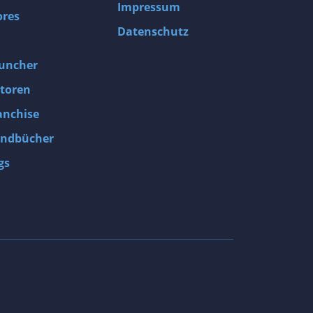
Impressum
ores
Datenschutz
uncher
toren
anchise
ndbücher
gs