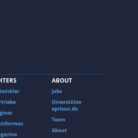
HTERS
ABOUT
twickler
Jobs
rtriebe
Unterstütze
eprison.de
gines
Team
attformen
About
gazine