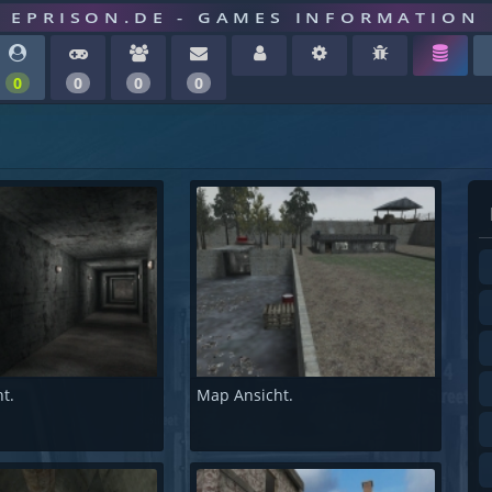
EPRISON.DE - GAMES INFORMATION
0
0
0
0
t.
Map Ansicht.