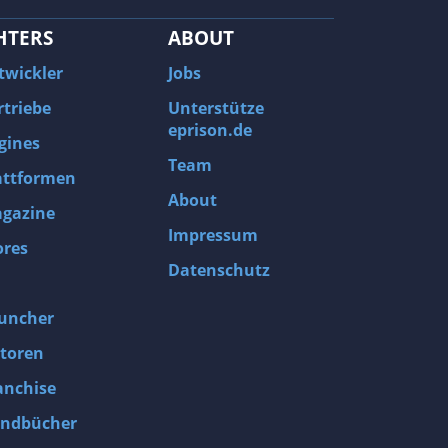
HTERS
ABOUT
twickler
Jobs
rtriebe
Unterstütze
eprison.de
gines
Team
attformen
About
gazine
Impressum
ores
Datenschutz
uncher
toren
anchise
ndbücher