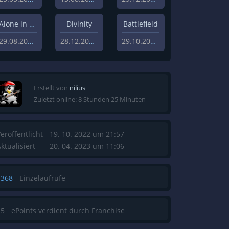
Alone in the Dark
Divinity
Battlefield
29.08.2018
28.12.2018
29.10.2019
Erstellt von
nilius
Zuletzt online: 8 Stunden 25 Minuten
eröffentlicht
19. 10. 2022 um 21:57
ktualisiert
20. 04. 2023 um 11:06
1368
Einzelaufrufe
15
ePoints verdient durch Franchise