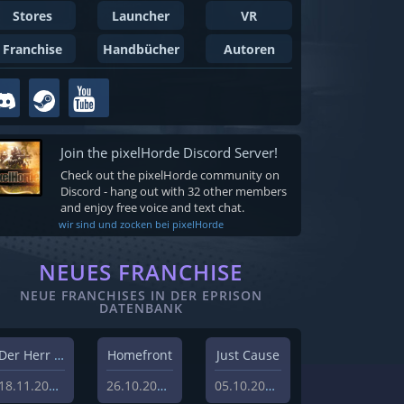
Stores
Launcher
VR
Franchise
Handbücher
Autoren
Join the pixelHorde Discord Server!
Check out the pixelHorde community on
Discord - hang out with 32 other members
and enjoy free voice and text chat.
wir sind und zocken bei pixelHorde
NEUES FRANCHISE
NEUE FRANCHISES IN DER EPRISON
DATENBANK
Der Herr der Ringe
Homefront
Just Cause
18.11.2023
26.10.2023
05.10.2023