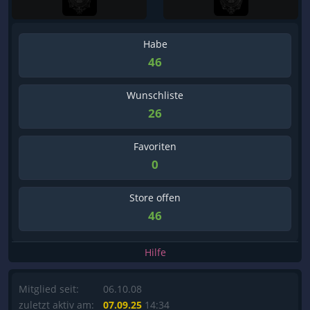
Habe
46
Wunschliste
26
Favoriten
0
Store offen
46
Hilfe
Mitglied seit:
06.10.08
zuletzt aktiv am:
07.09.25
14:34