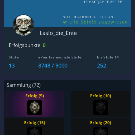
16 HAFTJAHRE 800 EP
NOTIFICATION COLLECTION
alle Spiele zugewiesen
Laslo_die_Ente
Erfolgspunkte:
0
Stufe
ePoints / nächste Stufe
bis Stufe 14
13
8748 / 9000
252
Sammlung (72)
Erfolg (5)
Erfolg (10)
Erfolg (15)
Erfolg (20)