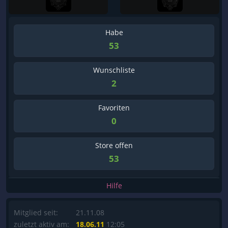
Habe
53
Wunschliste
2
Favoriten
0
Store offen
53
Hilfe
Mitglied seit:
21.11.08
zuletzt aktiv am:
18.06.11
12:05