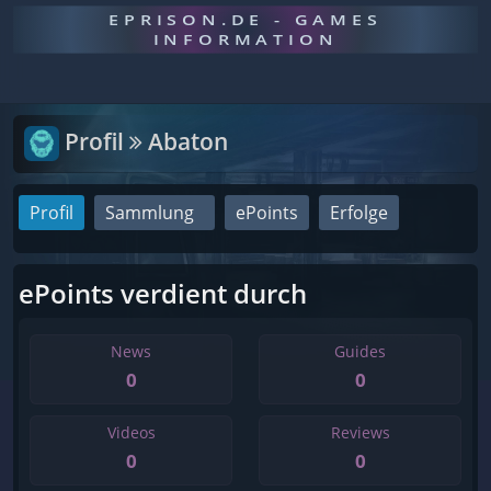
EPRISON.DE - GAMES
INFORMATION
Profil
Abaton
Profil
Sammlung
ePoints
Erfolge
ePoints verdient durch
News
Guides
0
0
Videos
Reviews
0
0