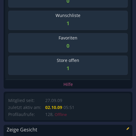
0
Wunschliste
1
Favoriten
0
Store offen
1
Hilfe
Mitglied seit:
27.09.09
zuletzt aktiv am:
02.10.09
05:51
Profilaufrufe:
128,
Offline
Zeige Gesicht