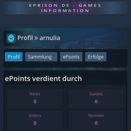
EPRISON.DE - GAMES
INFORMATION
Profil
arnulia
Profil
Sammlung
ePoints
Erfolge
ePoints verdient durch
News
Guides
0
0
Videos
Reviews
0
0