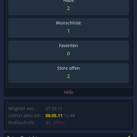
Habe
2
Wunschliste
1
Favoriten
0
Store offen
2
Hilfe
Mitglied seit:
07.05.11
zuletzt aktiv am:
08.05.11
12:48
Profilaufrufe:
41,
Offline