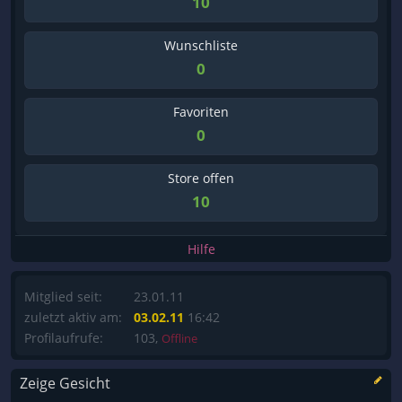
10
Wunschliste
0
Favoriten
0
Store offen
10
Hilfe
Mitglied seit:
23.01.11
zuletzt aktiv am:
03.02.11
16:42
Profilaufrufe:
103,
Offline
Zeige Gesicht