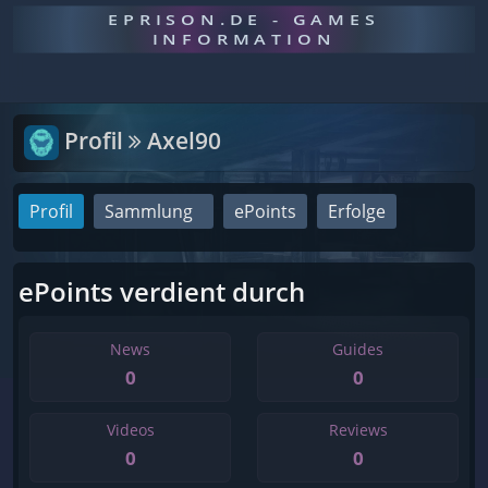
EPRISON.DE - GAMES
INFORMATION
Profil
Axel90
Profil
Sammlung
ePoints
Erfolge
ePoints verdient durch
News
Guides
0
0
Videos
Reviews
0
0