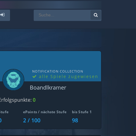
NOTIFICATION COLLECTION
alle Spiele zugewiesen
Boandlkramer
Erfolgspunkte:
0
Stufe
ePoints / nächste Stufe
bis Stufe 1
0
2 / 100
98