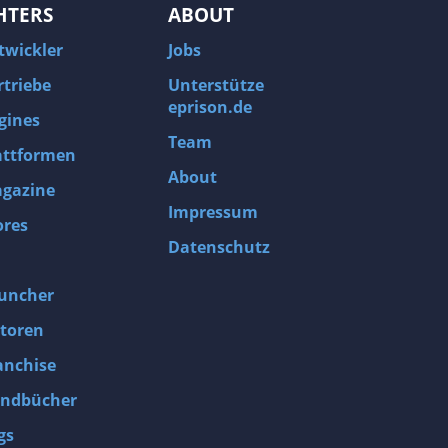
HTERS
ABOUT
twickler
Jobs
rtriebe
Unterstütze
eprison.de
gines
Team
attformen
About
gazine
Impressum
ores
Datenschutz
uncher
toren
anchise
ndbücher
gs