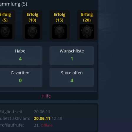
ammlung (5)
Erfolg
Erfolg
Erfolg
Erfolg
(5)
(10)
(15)
(20)
Habe
Wunschliste
4
1
Favoriten
Store offen
0
4
Hilfe
itglied seit:
20.06.11
uletzt aktiv am:
20.06.11
12:48
rofilaufrufe:
31,
Offline