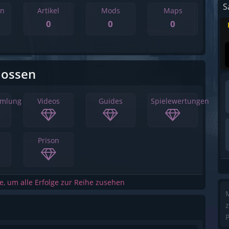
S
en
Artikel
Mods
Maps
0
0
0
lossen
mmlung
Videos
Guides
Spielewertungen
Prison
he, um alle Erfolge zur Reihe zusehen
M
z
P