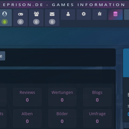
EPRISON.DE - GAMES INFORMATION
0
0
0
0
ge
Reviews
Wertungen
Blogs
0
0
0
ts
Alben
Bilder
Umfrage
0
0
0