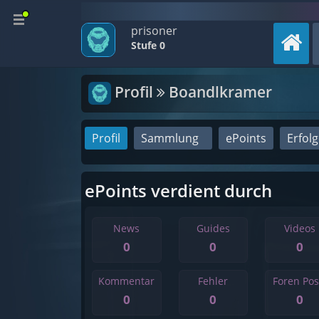
prisoner
Stufe 0
Profil
Boandlkramer
Profil
Sammlung
ePoints
Erfol
ePoints verdient durch
News
Guides
Videos
0
0
0
Kommentar
Fehler
Foren Pos
0
0
0