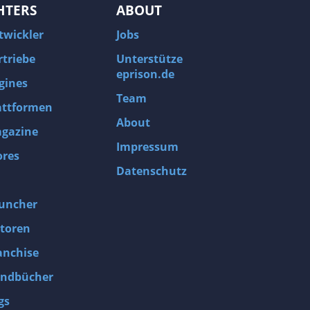
HTERS
ABOUT
twickler
Jobs
rtriebe
Unterstütze
eprison.de
gines
Team
attformen
About
gazine
Impressum
ores
Datenschutz
uncher
toren
anchise
ndbücher
gs