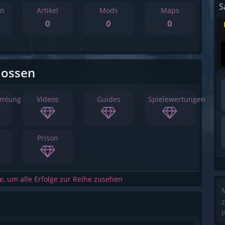
S
en
Artikel
Mods
Maps
0
0
0
lossen
mmlung
Videos
Guides
Spielewertungen
Prison
he, um alle Erfolge zur Reihe zusehen
M
z
P