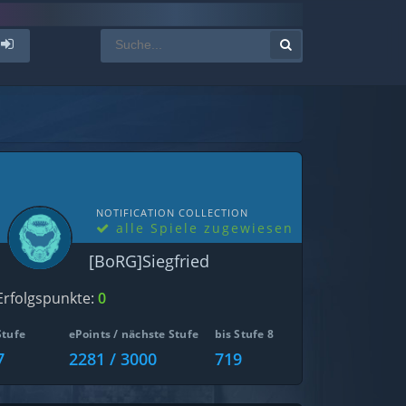
NOTIFICATION COLLECTION
alle Spiele zugewiesen
[BoRG]Siegfried
Erfolgspunkte:
0
Stufe
ePoints / nächste Stufe
bis Stufe 8
7
2281 / 3000
719