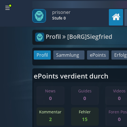
prisoner
Stufe 0
Profil
[BoRG]Siegfried
Profil
Sammlung
ePoints
Erfol
ePoints verdient durch
News
Guides
Videos
0
0
0
Kommentar
Fehler
Foren Pos
2
15
0