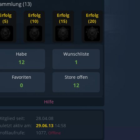
ammlung (13)
Erfolg
Erfolg
Erfolg
Erfolg
(5)
(10)
(15)
(20)
Habe
Wunschliste
12
1
Favoriten
Store offen
0
12
Hilfe
itglied seit:
28.04.08
uletzt aktiv am:
29.06.13
14:58
rofilaufrufe:
1077,
Offline