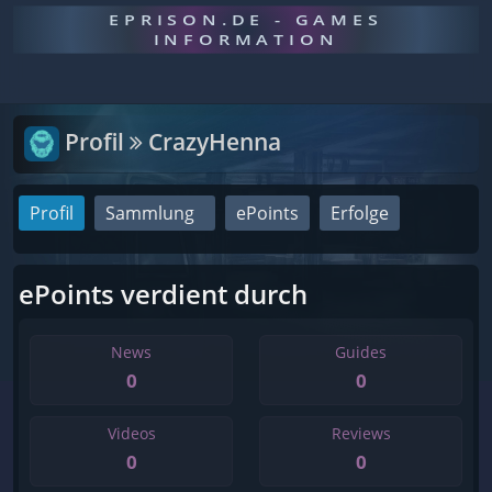
EPRISON.DE - GAMES
INFORMATION
Profil
CrazyHenna
Profil
Sammlung
ePoints
Erfolge
ePoints verdient durch
News
Guides
0
0
Videos
Reviews
0
0