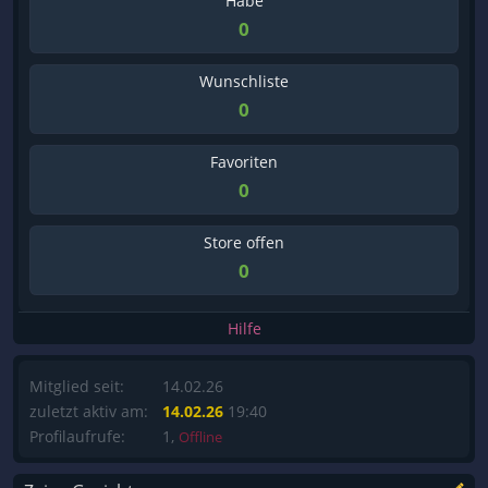
Habe
0
Wunschliste
0
Favoriten
0
Store offen
0
Hilfe
Mitglied seit:
14.02.26
zuletzt aktiv am:
14.02.26
19:40
Profilaufrufe:
1,
Offline