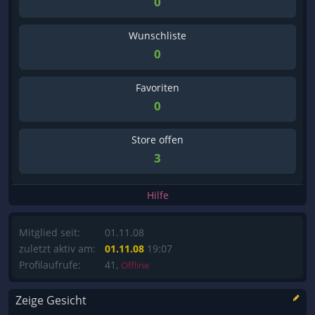
0
Wunschliste
0
Favoriten
0
Store offen
3
Hilfe
Mitglied seit:
01.11.08
zuletzt aktiv am:
01.11.08
19:07
Profilaufrufe:
41,
Offline
Zeige Gesicht