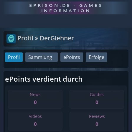
EPRISON.DE - GAMES
INFORMATION
Profil
DerGlehner
Profil
Sammlung
ePoints
Erfolge
ePoints verdient durch
News
Guides
0
0
Videos
Reviews
0
0