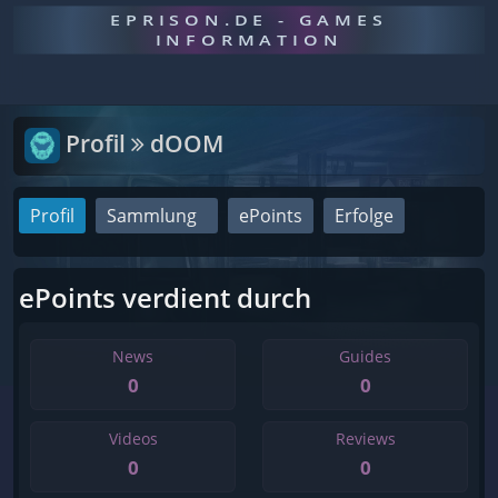
EPRISON.DE - GAMES
INFORMATION
Profil
dOOM
Profil
Sammlung
ePoints
Erfolge
ePoints verdient durch
News
Guides
0
0
Videos
Reviews
0
0