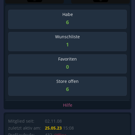
Habe
6
Wunschliste
1
Favoriten
0
Store offen
6
Hilfe
Mitglied seit:
02.11.08
zuletzt aktiv am:
25.05.23
15:08
Profilaufrufe:
432,