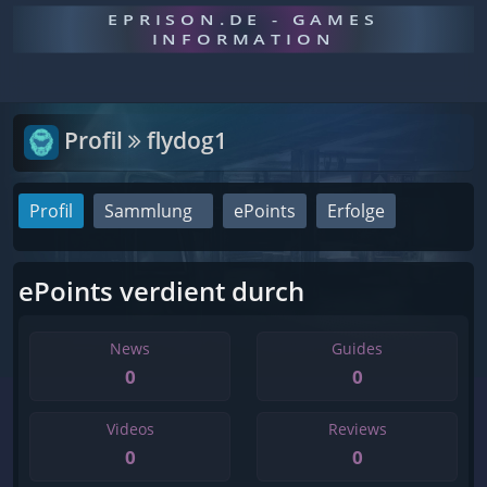
EPRISON.DE - GAMES
INFORMATION
Profil
flydog1
Profil
Sammlung
ePoints
Erfolge
ePoints verdient durch
News
Guides
0
0
Videos
Reviews
0
0