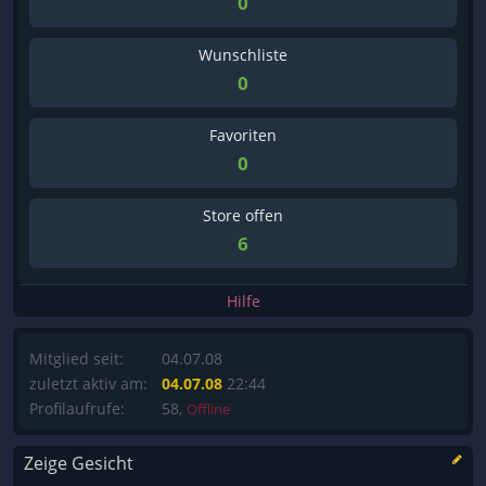
0
Wunschliste
0
Favoriten
0
Store offen
6
Hilfe
Mitglied seit:
04.07.08
zuletzt aktiv am:
04.07.08
22:44
Profilaufrufe:
58,
Offline
Zeige Gesicht