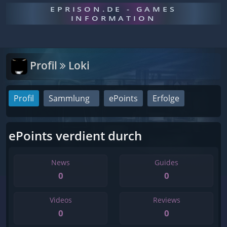
EPRISON.DE - GAMES
INFORMATION
Profil
Loki
Profil
Sammlung
ePoints
Erfolge
ePoints verdient durch
News
Guides
0
0
Videos
Reviews
0
0