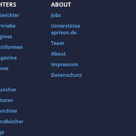
HTERS
ABOUT
twickler
Jobs
rtriebe
Unterstütze
eprison.de
gines
Team
attformen
About
gazine
Impressum
ores
Datenschutz
uncher
toren
anchise
ndbücher
gs