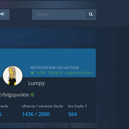
NOTIFICATION COLLECTION
alle Spiele zugewiesen
Lumpy
Erfolgspunkte:
0
Stufe
ePoints / nächste Stufe
bis Stufe 7
6
1436 / 2000
564