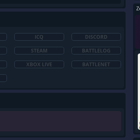
Z
ICQ
DISCORD
STEAM
BATTLELOG
XBOX LIVE
BATTLENET