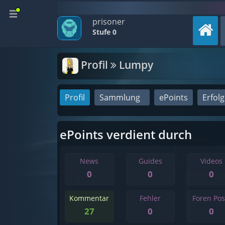
prisoner
Stufe 0
Profil
Lumpy
Profil
Sammlung
ePoints
Erfol
ePoints verdient durch
News
Guides
Videos
0
0
0
Kommentar
Fehler
Foren Pos
27
0
0