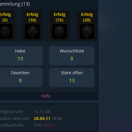
ammlung (13)
Erfolg
Erfolg
Erfolg
Erfolg
(5)
(10)
(15)
(20)
Habe
Wunschliste
13
0
Favoriten
Store offen
0
13
Hilfe
itglied seit:
11.11.08
uletzt aktiv am:
28.04.11
18:46
rofilaufrufe:
579,
Offline