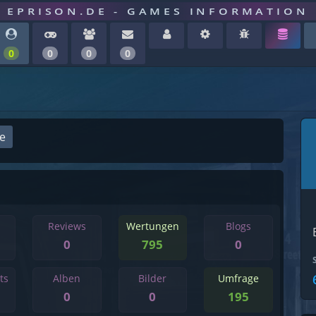
EPRISON.DE - GAMES INFORMATION
0
0
0
0
ge
Reviews
Wertungen
Blogs
0
795
0
ts
Alben
Bilder
Umfrage
0
0
195