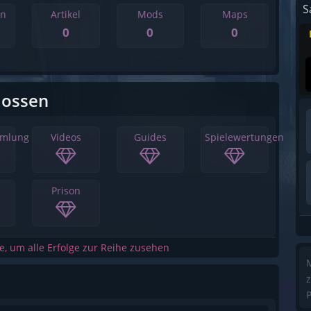
S
en
Artikel
Mods
Maps
0
0
0
lossen
mmlung
Videos
Guides
Spielewertungen
Prison
he, um alle Erfolge zur Reihe zusehen
M
z
P