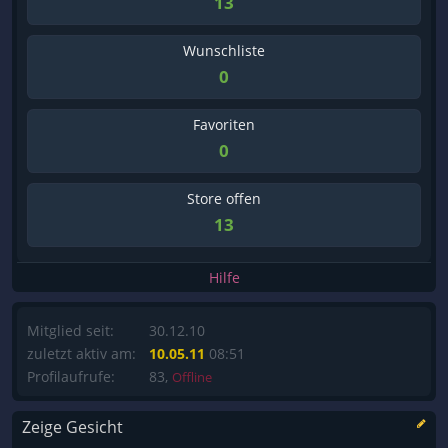
13
Wunschliste
0
Favoriten
0
Store offen
13
Hilfe
Mitglied seit:
30.12.10
zuletzt aktiv am:
10.05.11
08:51
Profilaufrufe:
83,
Offline
Zeige Gesicht