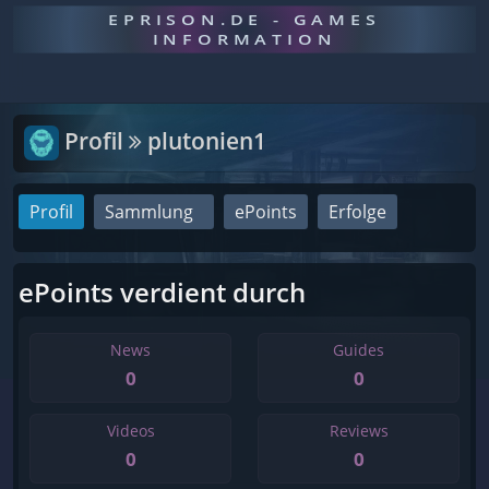
EPRISON.DE - GAMES
INFORMATION
Profil
plutonien1
Profil
Sammlung
ePoints
Erfolge
ePoints verdient durch
News
Guides
0
0
Videos
Reviews
0
0