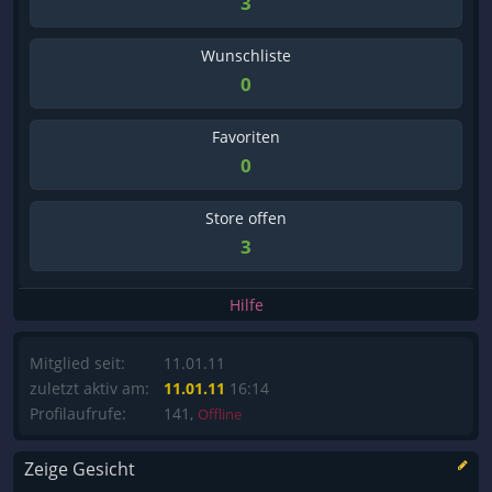
3
Wunschliste
0
Favoriten
0
Store offen
3
Hilfe
Mitglied seit:
11.01.11
zuletzt aktiv am:
11.01.11
16:14
Profilaufrufe:
141,
Offline
Zeige Gesicht