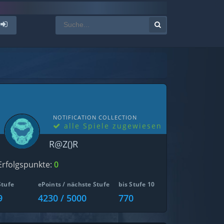
NOTIFICATION COLLECTION
alle Spiele zugewiesen
R@Z()R
Erfolgspunkte:
0
Stufe
ePoints / nächste Stufe
bis Stufe 10
9
4230 / 5000
770