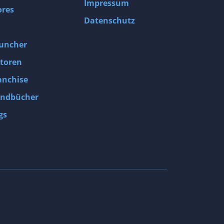
Impressum
ores
Datenschutz
uncher
toren
anchise
ndbücher
gs