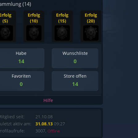
ammlung (14)
Erfolg
Erfolg
Erfolg
Erfolg
(5)
(10)
(15)
(20)
Habe
Wunschliste
14
0
Favoriten
Store offen
0
14
Hilfe
itglied seit:
21.10.08
uletzt aktiv am:
31.08.13
09:27
rofilaufrufe:
3007,
Offline