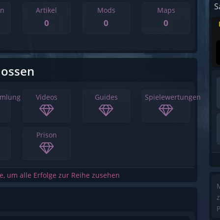
S
en
Artikel
Mods
Maps
0
0
0
lossen
mmlung
Videos
Guides
Spielewertungen
Prison
he, um alle Erfolge zur Reihe zusehen
M
z
P