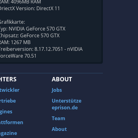
RAM: 4096MB RAM
DriectX Version: DirectX 11
Grafikkarte:
Typ: NVIDIA GeForce 570 GTX
Chipsatz: GeForce 570 GTX
RAM: 1267 MB
Treiberversion: 8.17.12.7051 - nVIDIA
ForceWare 70.51
HTERS
ABOUT
twickler
Jobs
rtriebe
Unterstütze
eprison.de
gines
Team
attformen
About
gazine