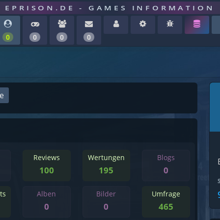
EPRISON.DE - GAMES INFORMATION
0
0
0
0
ge
Reviews
Wertungen
Blogs
100
195
0
ts
Alben
Bilder
Umfrage
0
0
465