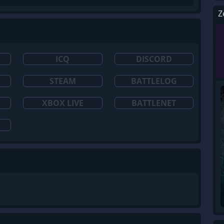
Z
ICQ
DISCORD
STEAM
BATTLELOG
XBOX LIVE
BATTLENET