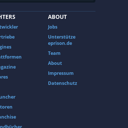
HTERS
ABOUT
twickler
Jobs
rtriebe
Unterstütze
eprison.de
gines
Team
attformen
About
gazine
Impressum
ores
Datenschutz
uncher
toren
anchise
ndbücher