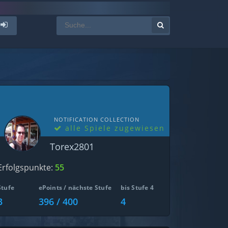
NOTIFICATION COLLECTION
alle Spiele zugewiesen
Torex2801
Erfolgspunkte:
55
Stufe
ePoints / nächste Stufe
bis Stufe 4
3
396 / 400
4