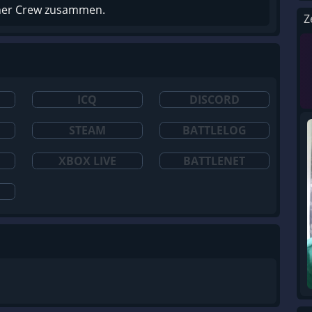
iner Crew zusammen.
Z
ICQ
DISCORD
STEAM
BATTLELOG
XBOX LIVE
BATTLENET