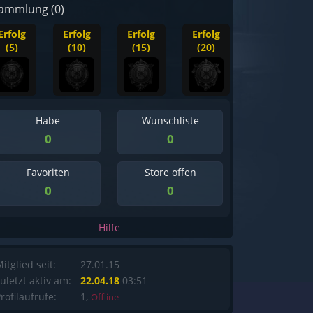
ammlung (0)
Erfolg
Erfolg
Erfolg
Erfolg
(5)
(10)
(15)
(20)
Habe
Wunschliste
0
0
Favoriten
Store offen
0
0
Hilfe
itglied seit:
27.01.15
uletzt aktiv am:
22.04.18
03:51
rofilaufrufe:
1,
Offline