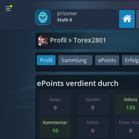
prisoner
Stufe 0
Profil
Torex2801
Profil
Sammlung
ePoints
Erfol
ePoints verdient durch
News
Guides
Videos
0
0
135
Kommentar
Fehler
Foren Pos
10
0
0