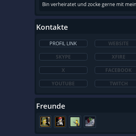
Bin verheiratet und zocke gerne mit me
Kontakte
PROFIL LINK
WEBSITE
SKYPE
XFIRE
X
FACEBOOK
YOUTUBE
TWITCH
Freunde