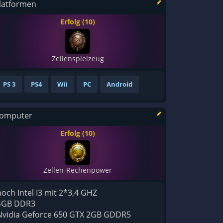
latformen
Erfolg (10)
Zellenspielzeug
PS 3
PS4
Wii
PC
Android
omputer
Erfolg (10)
Zellen-Rechenpower
noch Intel I3 mit 2*3,4 GHZ
4GB DDR3
Nvidia Geforce 650 GTX 2GB GDDR5