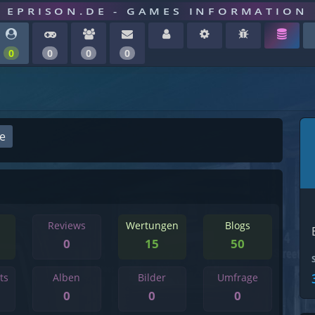
EPRISON.DE - GAMES INFORMATION
0
0
0
0
ge
Reviews
Wertungen
Blogs
0
15
50
ts
Alben
Bilder
Umfrage
0
0
0