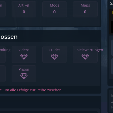
S
en
Artikel
Mods
Maps
0
0
0
lossen
mmlung
Videos
Guides
Spielewertungen
Prison
he, um alle Erfolge zur Reihe zusehen
M
z
P