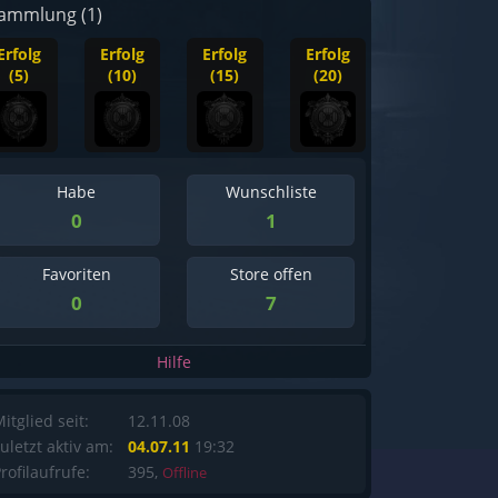
ammlung (1)
Erfolg
Erfolg
Erfolg
Erfolg
(5)
(10)
(15)
(20)
Habe
Wunschliste
0
1
Favoriten
Store offen
0
7
Hilfe
itglied seit:
12.11.08
uletzt aktiv am:
04.07.11
19:32
rofilaufrufe:
395,
Offline