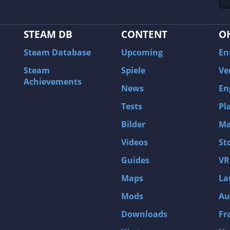
STEAM DB
CONTENT
O
Steam Database
Upcoming
En
Steam
Spiele
Ve
Achievements
News
En
Tests
Pl
Bilder
Ma
Videos
St
Guides
VR
Maps
La
Mods
Au
Downloads
Fr