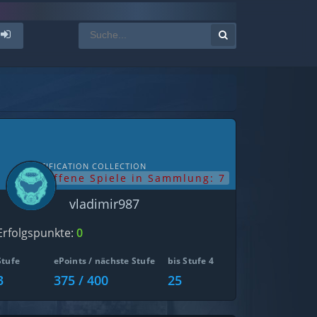
NOTIFICATION COLLECTION
offene Spiele in Sammlung: 7
vladimir987
Erfolgspunkte:
0
Stufe
ePoints / nächste Stufe
bis Stufe 4
3
375 / 400
25