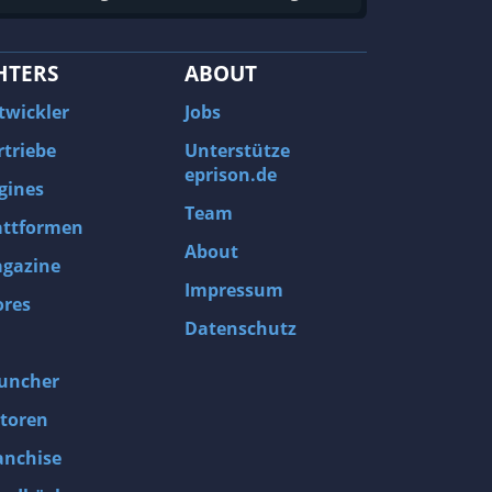
HTERS
ABOUT
twickler
Jobs
rtriebe
Unterstütze
eprison.de
gines
Team
attformen
About
gazine
Impressum
ores
Datenschutz
uncher
toren
anchise