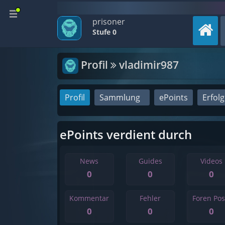
prisoner
Stufe 0
Profil
vladimir987
Profil
Sammlung
ePoints
Erfol
ePoints verdient durch
News
Guides
Videos
0
0
0
Kommentar
Fehler
Foren Pos
0
0
0