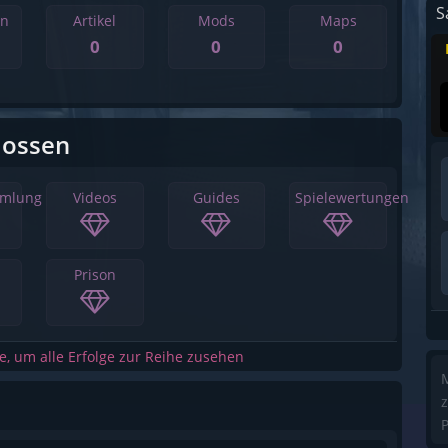
S
en
Artikel
Mods
Maps
0
0
0
lossen
mmlung
Videos
Guides
Spielewertungen
Prison
he, um alle Erfolge zur Reihe zusehen
M
z
P