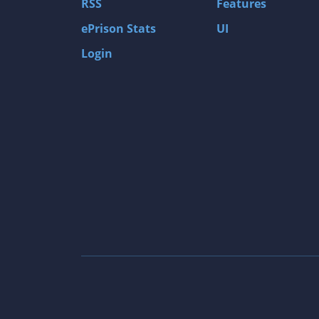
RSS
Features
ePrison Stats
UI
Login