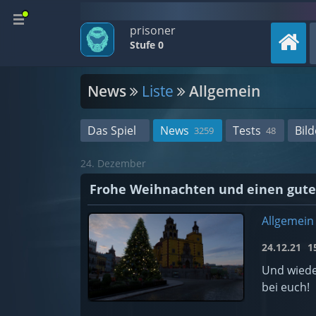
prisoner
Stufe 0
News
Liste
Allgemein
Das Spiel
News
Tests
Bild
3259
48
24. Dezember
Frohe Weihnachten und einen gute
Allgemein
24.12.21
15
Und wiede
bei euch!