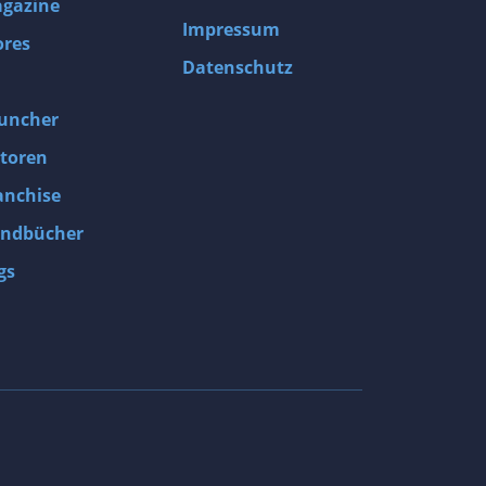
gazine
Impressum
ores
Datenschutz
uncher
toren
anchise
ndbücher
gs