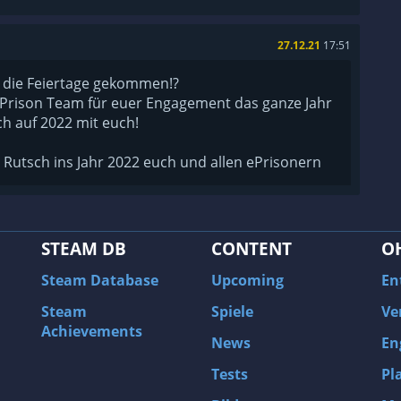
27.12.21
17:51
h die Feiertage gekommen!?
Prison Team für euer Engagement das ganze Jahr
h auf 2022 mit euch!
Rutsch ins Jahr 2022 euch und allen ePrisonern
STEAM DB
CONTENT
O
Steam Database
Upcoming
En
Steam
Spiele
Ve
Achievements
News
En
Tests
Pl