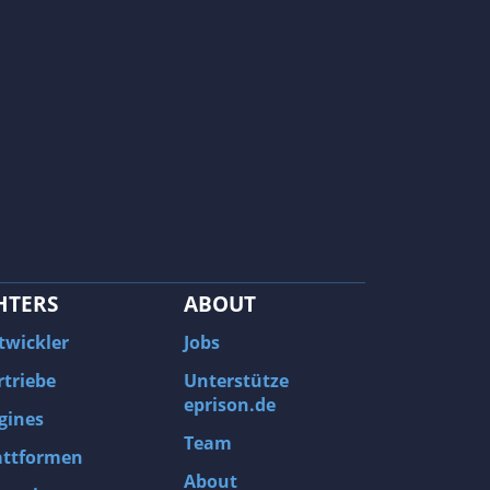
HTERS
ABOUT
twickler
Jobs
rtriebe
Unterstütze
eprison.de
gines
Team
attformen
About