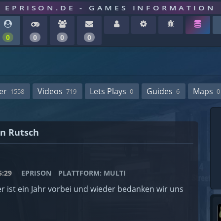
EPRISON.DE - GAMES INFORMATION
0
0
0
0
er
Videos
Lets Plays
Guides
Maps
1558
719
0
6
0
n Rutsch
:29
EPRISON
PLATTFORM: MULTI
r ist ein Jahr vorbei und wieder bedanken wir uns