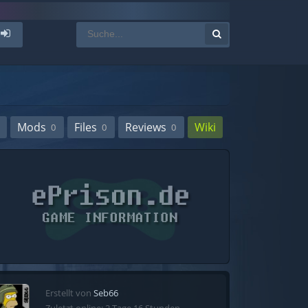
Mods
Files
Reviews
Wiki
0
0
0
Erstellt von
Seb66