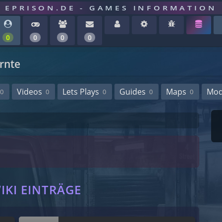
EPRISON.DE - GAMES INFORMATION
0
0
0
0
rnte
Videos
Lets Plays
Guides
Maps
Mo
0
0
0
0
0
E
IKI EINTRÄGE