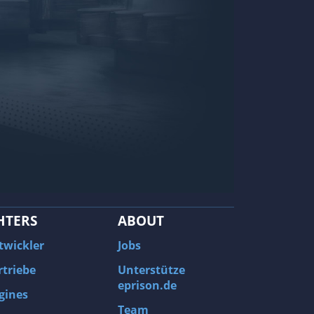
HTERS
ABOUT
twickler
Jobs
rtriebe
Unterstütze
eprison.de
gines
Team