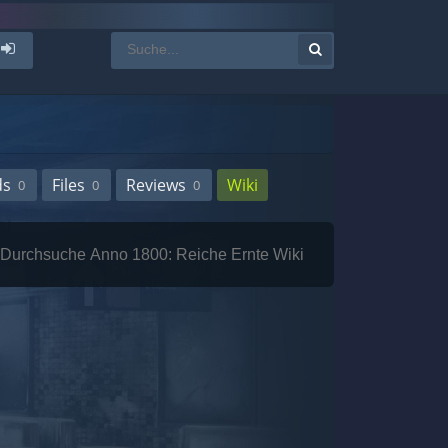
ds
Files
Reviews
Wiki
0
0
0