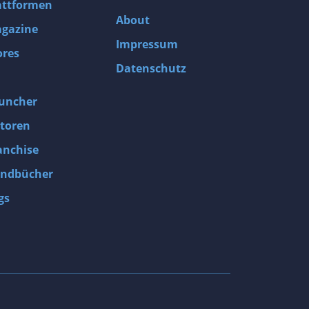
attformen
About
gazine
Impressum
ores
Datenschutz
uncher
toren
anchise
ndbücher
gs