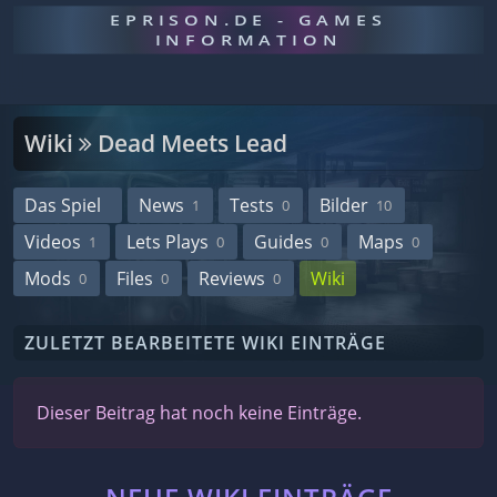
EPRISON.DE - GAMES
INFORMATION
Wiki
Dead Meets Lead
Das Spiel
News
Tests
Bilder
1
0
10
Videos
Lets Plays
Guides
Maps
1
0
0
0
Mods
Files
Reviews
Wiki
0
0
0
ZULETZT BEARBEITETE WIKI EINTRÄGE
Dieser Beitrag hat noch keine Einträge.