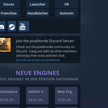
Stores
Launcher
VR
Franchise
Handbücher
Autoren
Join the pixelHorde Discord Server!
Check out the pixelHorde community on
Discord - hang out with 32 other members
and enjoy free voice and text chat.
wir sind und zocken bei pixelHorde
NEUE ENGINES
EUE ENGINES IN DER EPRISON DATENBANK
blackspace
Holistic Engine
Bevy Engine
23.02.2026
24.01.2024
12.01.2024