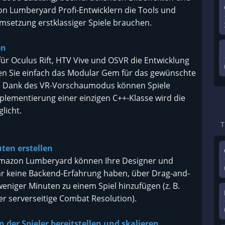
on Lumberyard Profi-Entwicklern die Tools und
Umsetzung erstklassiger Spiele brauchen.
en
ür Oculus Rift, HTV Vive und OSVR die Entwicklung
en Sie einfach das Modular Gem für das gewünschte
ng. Dank des VR-Vorschaumodus können Spiele
lementierung einer einzigen C++-Klasse wird die
licht.
ten erstellen
n Amazon Lumberyard können Ihre Designer und
ar keine Backend-Erfahrung haben, über Drag-and-
eniger Minuten zu einem Spiel hinzufügen (z. B.
 serverseitige Combat Resolution).
 der Spieler bereitstellen und skalieren