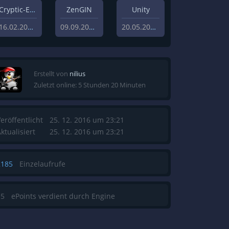
Cryptic-Engine
ZenGIN
Unity
16.02.2021
09.09.2019
20.05.2013
Erstellt von
nilius
Zuletzt online: 5 Stunden 20 Minuten
eröffentlicht
25. 12. 2016 um 23:21
ktualisiert
25. 12. 2016 um 23:21
2185
Einzelaufrufe
15
ePoints verdient durch Engine