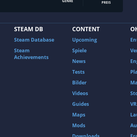
GENRE
PREIS
STEAM DB
CONTENT
O
Steam Database
Upcoming
En
Steam
Spiele
Ve
Achievements
News
En
Tests
Pl
Bilder
Ma
Videos
St
Guides
VR
Maps
La
Mods
Au
Downloads
Fr