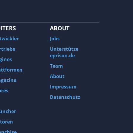
HTERS
ABOUT
twickler
Jobs
rtriebe
Unterstütze
eprison.de
gines
Team
attformen
About
gazine
Impressum
ores
Datenschutz
uncher
toren
anchise