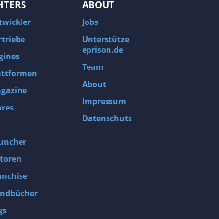
HTERS
ABOUT
twickler
Jobs
rtriebe
Unterstütze
eprison.de
gines
Team
attformen
About
gazine
Impressum
ores
Datenschutz
uncher
toren
anchise
ndbücher
gs