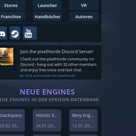
Stores
Launcher
VR
Franchise
Handbücher
Autoren
Join the pixelHorde Discord Server!
Check out the pixelHorde community on
Discord - hang out with 32 other members
and enjoy free voice and text chat.
wir sind und zocken bei pixelHorde
NEUE ENGINES
EUE ENGINES IN DER EPRISON DATENBANK
blackspace
Holistic Engine
Bevy Engine
23.02.2026
24.01.2024
12.01.2024