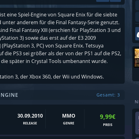
ist eine Spiel-Engine von Square Enix für die siebte
unter anderem für die Final Fantasy-Serie genutzt.
sind Final Fantasy XIII (erschien für PlayStation 3 und
yStation 3) sowie das erst auf der E3 2009
(PlayStation 3, PC) von Square Enix. Tetsuya
 die PS3 sei größer als der von der PS1 auf die PS2,
 die später in Crystal Tools umbenannt wurde.
Station 3, der Xbox 360, der Wii und Windows.
ENGINE
Gesamt: 3
N
30.09.2010
MMO
9,99€
RELEASE
GENRE
PREIS