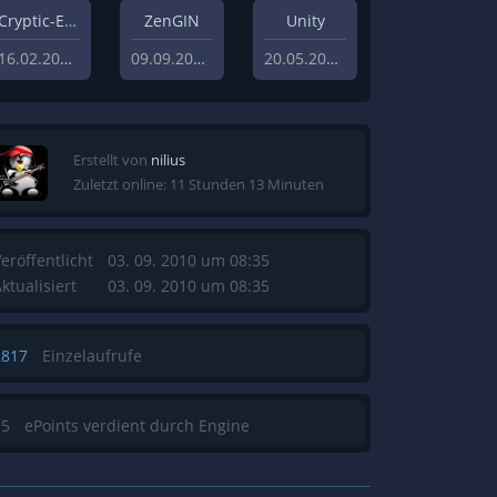
Cryptic-Engine
ZenGIN
Unity
16.02.2021
09.09.2019
20.05.2013
Erstellt von
nilius
Zuletzt online: 11 Stunden 13 Minuten
eröffentlicht
03. 09. 2010 um 08:35
ktualisiert
03. 09. 2010 um 08:35
2817
Einzelaufrufe
15
ePoints verdient durch Engine