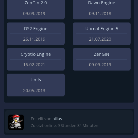
ZenGin 2.0
Dawn Engine
09.09.2019
09.11.2018
DS2 Engine
Unreal Engine 5
26.11.2019
21.07.2020
Cryptic-Engine
ZenGIN
16.02.2021
09.09.2019
Unity
20.05.2013
Erstellt von
nilius
Zuletzt online: 9 Stunden 34 Minuten