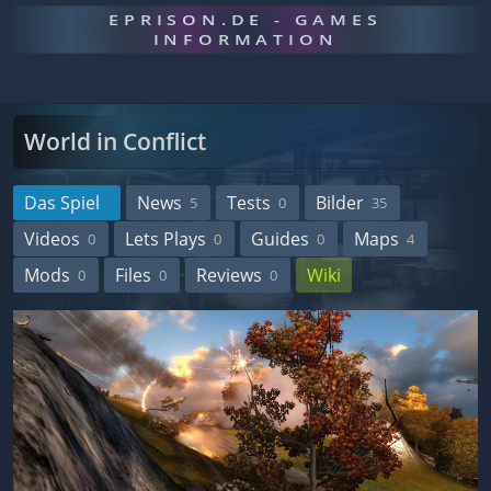
EPRISON.DE - GAMES
INFORMATION
World in Conflict
Das Spiel
News
Tests
Bilder
5
0
35
Videos
Lets Plays
Guides
Maps
0
0
0
4
Mods
Files
Reviews
Wiki
0
0
0