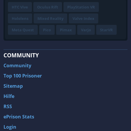
HTC Vive
Oculus Rift
PlayStation VR
Hololens
Mixed Reality
Valve Index
Meta Quest
Pico
Pimax
Varjo
StarVR
COMMUNITY
Community
Top 100 Prisoner
Sitemap
Hilfe
RSS
ePrison Stats
Login