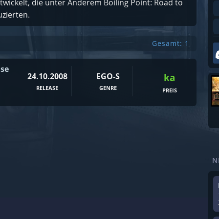
wickelt, die unter Anderem Boiling Point: Road to
zierten.
Gesamt: 1
ise
24.10.2008
EGO-S
ka
RELEASE
GENRE
PREIS
N