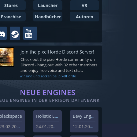
Stores
Launcher
VR
Franchise
Handbücher
Autoren
Join the pixelHorde Discord Server!
Check out the pixelHorde community on
Discord - hang out with 32 other members
and enjoy free voice and text chat.
wir sind und zocken bei pixelHorde
NEUE ENGINES
EUE ENGINES IN DER EPRISON DATENBANK
blackspace
Holistic Engine
Bevy Engine
23.02.2026
24.01.2024
12.01.2024