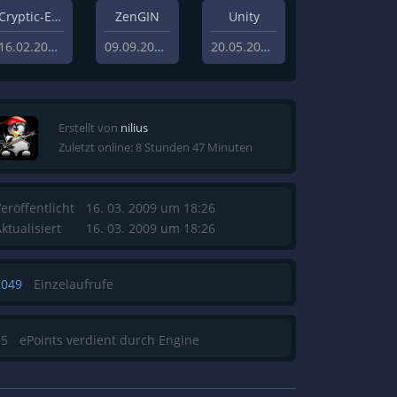
Cryptic-Engine
ZenGIN
Unity
16.02.2021
09.09.2019
20.05.2013
Erstellt von
nilius
Zuletzt online: 8 Stunden 47 Minuten
eröffentlicht
16. 03. 2009 um 18:26
ktualisiert
16. 03. 2009 um 18:26
2049
Einzelaufrufe
15
ePoints verdient durch Engine