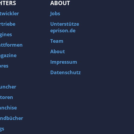
HTERS
ABOUT
twickler
Jobs
rtriebe
Unterstütze
eprison.de
gines
Team
attformen
About
gazine
Impressum
ores
Datenschutz
uncher
toren
anchise
ndbücher
gs