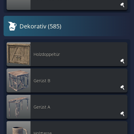
Dekorativ (585)
Holzdoppeltür
Gerüst B
Gerüst A
Holztasse