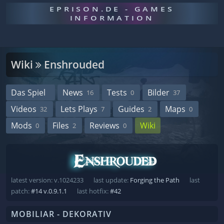
EPRISON.DE - GAMES
INFORMATION
Wiki
Enshrouded
Das Spiel
News
Tests
Bilder
16
0
37
Videos
Lets Plays
Guides
Maps
32
7
2
0
Mods
Files
Reviews
Wiki
0
2
0
latest version: v.1024233
last update:
Forging the Path
last
patch:
#14 v.0.9.1.1
last hotfix:
#42
MOBILIAR - DEKORATIV